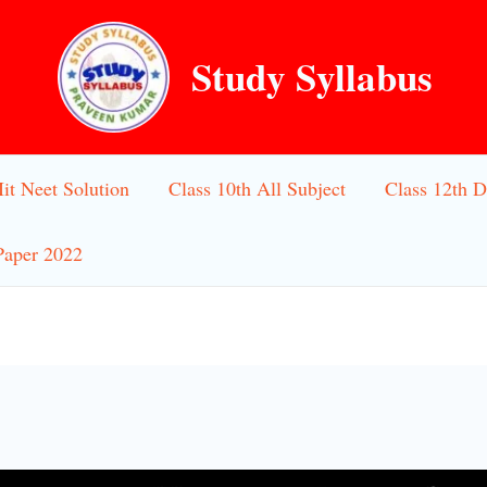
Study Syllabus
Iit Neet Solution
Class 10th All Subject
Class 12th D
Paper 2022