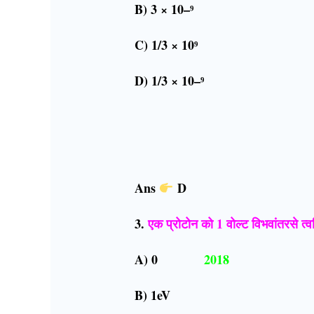
B) 3 × 10–⁹
C) 1/3 × 10⁹
D) 1/3 × 10–⁹
Ans
D
3.
एक प्रोटोन को 1 वोल्ट विभवांतरसे त्व
A) 0
2018
B) 1eV