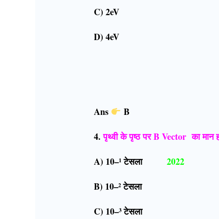
C) 2eV
D) 4eV
Ans
B
4.
पृथ्वी के पृष्ठ पर B Vector का मान ह
A) 10–¹ टेसला
2022
B) 10–² टेसला
C) 10–³ टेसला