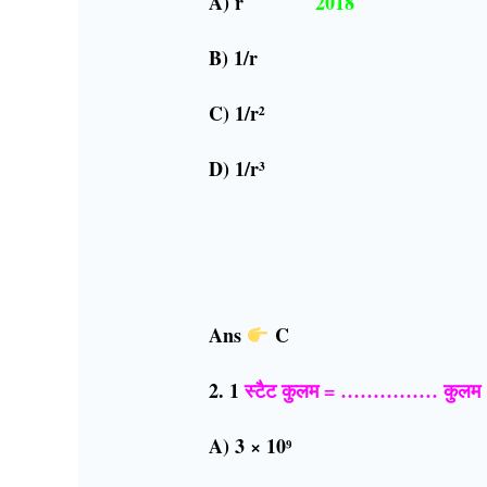
A) r
2018
B) 1/r
C) 1/r²
D) 1/r³
Ans
C
2. 1
स्टैट कुलम = …………… कु
A) 3 × 10⁹