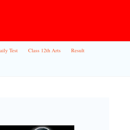
aily Test
Class 12th Arts
Result