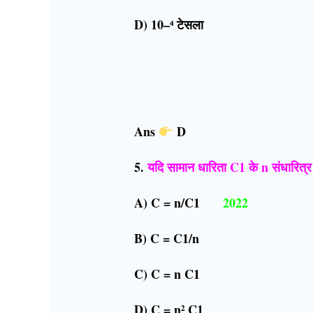
D) 10–⁴ टेसला
Ans
D
5.
यदि सामान धारिता C1 के n संधारित्र स
A) C = n/C1
2022
B) C = C1/n
C) C = n C1
D) C = n² C1