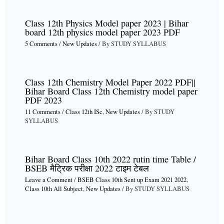
Class 12th Physics Model paper 2023 | Bihar
board 12th physics model paper 2023 PDF
5 Comments
/
New Updates
/ By
STUDY SYLLABUS
Class 12th Chemistry Model Paper 2022 PDF||
Bihar Board Class 12th Chemistry model paper
PDF 2023
11 Comments
/
Class 12th ISc
,
New Updates
/ By
STUDY
SYLLABUS
Bihar Board Class 10th 2022 rutin time Table /
BSEB मैट्रिक परीक्षा 2022 टाइम टेबल
Leave a Comment
/
BSEB Class 10th Sent up Exam 2021 2022
,
Class 10th All Subject
,
New Updates
/ By
STUDY SYLLABUS