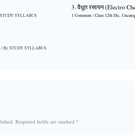
3. वैधुत रसायन (Electro Ch
STUDY SYLLABUS
1 Comment
/
Class 12th ISc
,
Uncateg
/ By
STUDY SYLLABUS
lished.
Required fields are marked
*