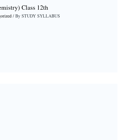
emistry) Class 12th
orized
/ By
STUDY SYLLABUS