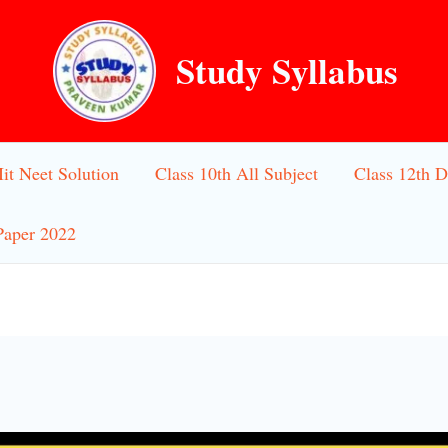
Study Syllabus
Iit Neet Solution
Class 10th All Subject
Class 12th D
Paper 2022