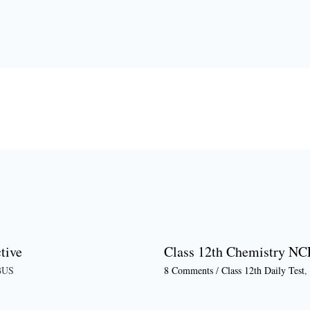
tive
Class 12th Chemistry NC
BUS
8 Comments
/
Class 12th Daily Test
,