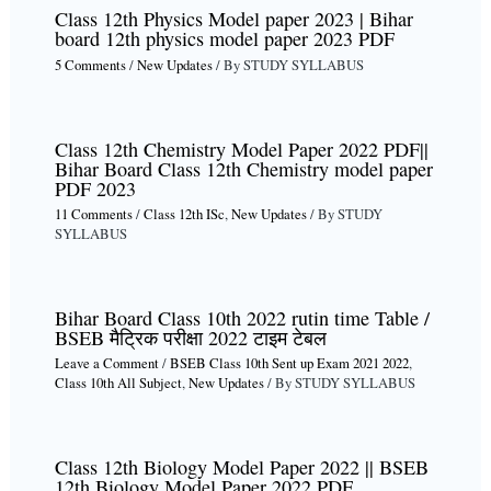
Class 12th Physics Model paper 2023 | Bihar
board 12th physics model paper 2023 PDF
5 Comments
/
New Updates
/ By
STUDY SYLLABUS
Class 12th Chemistry Model Paper 2022 PDF||
Bihar Board Class 12th Chemistry model paper
PDF 2023
11 Comments
/
Class 12th ISc
,
New Updates
/ By
STUDY
SYLLABUS
Bihar Board Class 10th 2022 rutin time Table /
BSEB मैट्रिक परीक्षा 2022 टाइम टेबल
Leave a Comment
/
BSEB Class 10th Sent up Exam 2021 2022
,
Class 10th All Subject
,
New Updates
/ By
STUDY SYLLABUS
Class 12th Biology Model Paper 2022 || BSEB
12th Biology Model Paper 2022 PDF