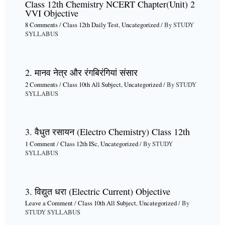
Class 12th Chemistry NCERT Chapter(Unit) 2
VVI Objective
8 Comments
/
Class 12th Daily Test
,
Uncategorized
/ By
STUDY
SYLLABUS
2. मानव नेत्र और रंगबिरंगियां संसार
2 Comments
/
Class 10th All Subject
,
Uncategorized
/ By
STUDY
SYLLABUS
3. वैधुत रसायन (Electro Chemistry) Class 12th
1 Comment
/
Class 12th ISc
,
Uncategorized
/ By
STUDY
SYLLABUS
3. विद्युत धरा (Electric Current) Objective
Leave a Comment
/
Class 10th All Subject
,
Uncategorized
/ By
STUDY SYLLABUS