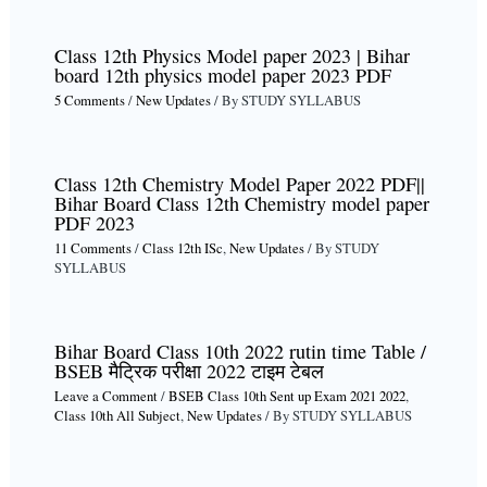
Class 12th Physics Model paper 2023 | Bihar
board 12th physics model paper 2023 PDF
5 Comments
/
New Updates
/ By
STUDY SYLLABUS
Class 12th Chemistry Model Paper 2022 PDF||
Bihar Board Class 12th Chemistry model paper
PDF 2023
11 Comments
/
Class 12th ISc
,
New Updates
/ By
STUDY
SYLLABUS
Bihar Board Class 10th 2022 rutin time Table /
BSEB मैट्रिक परीक्षा 2022 टाइम टेबल
Leave a Comment
/
BSEB Class 10th Sent up Exam 2021 2022
,
Class 10th All Subject
,
New Updates
/ By
STUDY SYLLABUS