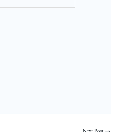
Next Post
→