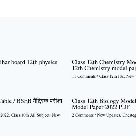
ihar board 12th physics
Class 12th Chemistry Mod
12th Chemistry model pa
11 Comments
/
Class 12th ISc
,
New 
ble / BSEB मैट्रिक परीक्षा
Class 12th Biology Model
Model Paper 2022 PDF
 2022
,
Class 10th All Subject
,
New
2 Comments
/
New Updates
,
Uncateg