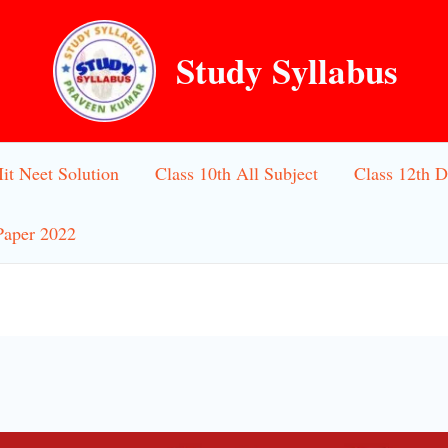
Study Syllabus
Iit Neet Solution
Class 10th All Subject
Class 12th D
Paper 2022