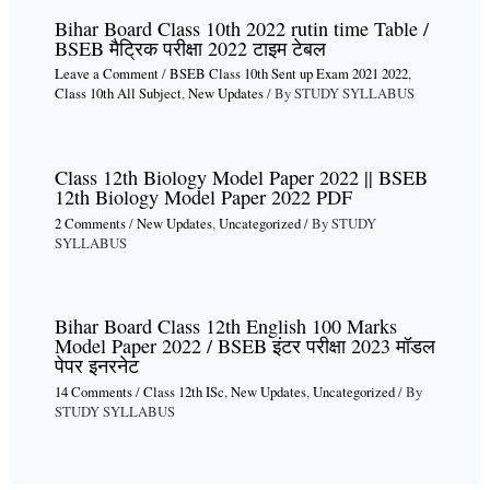
Bihar Board Class 10th 2022 rutin time Table /
BSEB मैट्रिक परीक्षा 2022 टाइम टेबल
Leave a Comment
/
BSEB Class 10th Sent up Exam 2021 2022
,
Class 10th All Subject
,
New Updates
/ By
STUDY SYLLABUS
Class 12th Biology Model Paper 2022 || BSEB
12th Biology Model Paper 2022 PDF
2 Comments
/
New Updates
,
Uncategorized
/ By
STUDY
SYLLABUS
Bihar Board Class 12th English 100 Marks
Model Paper 2022 / BSEB इंटर परीक्षा 2023 मॉडल
पेपर इनरनेट
14 Comments
/
Class 12th ISc
,
New Updates
,
Uncategorized
/ By
STUDY SYLLABUS