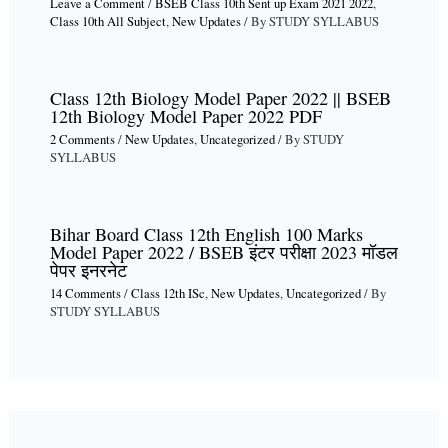
Leave a Comment
/
BSEB Class 10th Sent up Exam 2021 2022
,
Class 10th All Subject
,
New Updates
/ By
STUDY SYLLABUS
Class 12th Biology Model Paper 2022 || BSEB
12th Biology Model Paper 2022 PDF
2 Comments
/
New Updates
,
Uncategorized
/ By
STUDY
SYLLABUS
Bihar Board Class 12th English 100 Marks
Model Paper 2022 / BSEB इंटर परीक्षा 2023 मॉडल
पेपर इनरनेट
14 Comments
/
Class 12th ISc
,
New Updates
,
Uncategorized
/ By
STUDY SYLLABUS