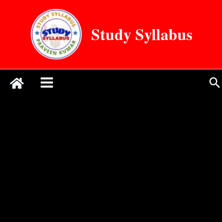
Skip
to
Study Syllabus
content
Se