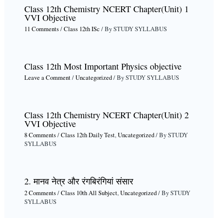
Class 12th Chemistry NCERT Chapter(Unit) 1
VVI Objective
11 Comments
/
Class 12th ISc
/ By
STUDY SYLLABUS
Class 12th Most Important Physics objective
Leave a Comment
/
Uncategorized
/ By
STUDY SYLLABUS
Class 12th Chemistry NCERT Chapter(Unit) 2
VVI Objective
8 Comments
/
Class 12th Daily Test
,
Uncategorized
/ By
STUDY
SYLLABUS
2. मानव नेत्र और रंगबिरंगियां संसार
2 Comments
/
Class 10th All Subject
,
Uncategorized
/ By
STUDY
SYLLABUS